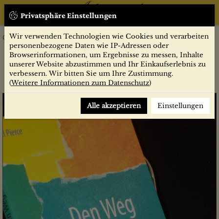
Privatsphäre Einstellungen
Wir verwenden Technologien wie Cookies und verarbeiten
Sachbücher
Den Weg bereiten : eine Vision für Heilungsräume ; die
personenbezogene Daten wie IP-Adressen oder
packende Geschichte der Wiedereröffnung der Heilungsräume
Browserinformationen, um Ergebnisse zu messen, Inhalte
von John G. Lake / Cal Pierce. Übers.: Tina Pompe/Manfred
unserer Website abzustimmen und Ihr Einkaufserlebnis zu
Mayer
verbessern. Wir bitten Sie um Ihre Zustimmung.
(
Weitere Informationen zum Datenschutz
)
Alle akzeptieren
Einstellungen