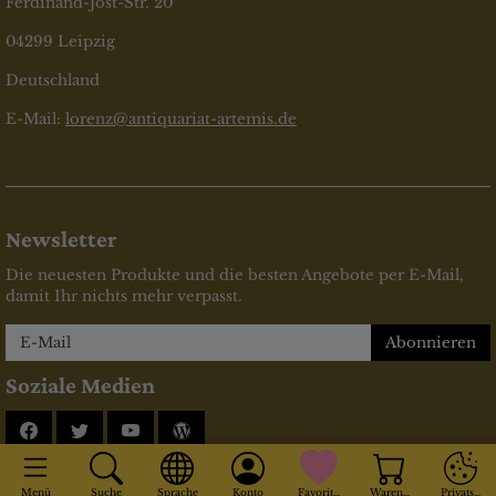
Ferdinand-Jost-Str. 20
04299 Leipzig
Deutschland
E-Mail:
lorenz@antiquariat-artemis.de
Newsletter
Die neuesten Produkte und die besten Angebote per E-Mail,
damit Ihr nichts mehr verpasst.
Newsletter
Abonnieren
Soziale Medien
Facebook
Twitter
YouTube
Blog
* inkl. MwSt., zzgl.
Versandkosten
Menü
Suche
Sprache
Konto
Favoriten
Warenkorb
Privatsphä