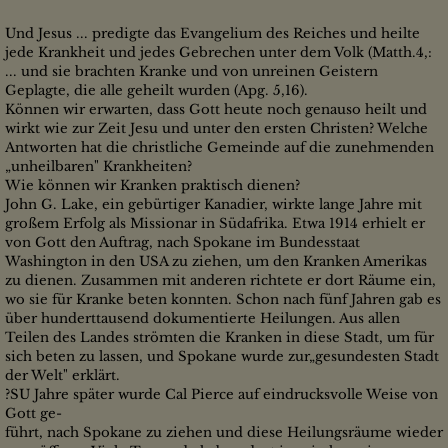
Und Jesus ... predigte das Evangelium des Reiches und heilte
jede Krankheit und jedes Gebrechen unter dem Volk (Matth.4,:
... und sie brachten Kranke und von unreinen Geistern
Geplagte, die alle geheilt wurden (Apg. 5,16).
Können wir erwarten, dass Gott heute noch genauso heilt und
wirkt wie zur Zeit Jesu und unter den ersten Christen? Welche
Antworten hat die christliche Gemeinde auf die zunehmenden
„unheilbaren" Krankheiten?
Wie können wir Kranken praktisch dienen?
John G. Lake, ein gebürtiger Kanadier, wirkte lange Jahre mit
großem Erfolg als Missionar in Südafrika. Etwa 1914 erhielt er
von Gott den Auftrag, nach Spokane im Bundesstaat
Washington in den USA zu ziehen, um den Kranken Amerikas
zu dienen. Zusammen mit anderen richtete er dort Räume ein,
wo sie für Kranke beten konnten. Schon nach fünf Jahren gab es
über hunderttausend dokumentierte Heilungen. Aus allen
Teilen des Landes strömten die Kranken in diese Stadt, um für
sich beten zu lassen, und Spokane wurde zur„gesundesten Stadt
der Welt" erklärt.
?SU Jahre später wurde Cal Pierce auf eindrucksvolle Weise von
Gott ge-
führt, nach Spokane zu ziehen und diese Heilungsräume wieder