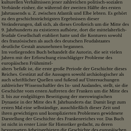
kulturellen Verhältnissen jener zahlreichen politisch-sozialen
Verbände einher, die während der zweiten Hälfte des ersten
Jahrtausends u. Z. zwischen Atlantik und Elbe lebten. Es gehört
zu den geschichtsträchtigsten Ergebnissen dieser
Veränderungen, daß sich, als dieses Großreich um die Mitte des
9. Jahrhunderts zu existieren aufhörte, dort die mittelalterlich-
feudale Gesellschaft etabliert hatte und die Konturen sowohl
des französischen als auch des deutschen Feudalstaates
deutliche Gestalt anzunehmen begannen.
Im vorliegenden Buch behandelt die Autorin, die seit vielen
Jahren mit der Erforschung einschlägiger Probleme des
europäischen Frühmittel-
alters 'befaßt ist, die erste große Periode der Geschichte dieses
Reiches. Gestützt auf die Aussagen sowohl archäologischer als
auch schriftlicher Quellen und fußend auf Untersuchungen
zahlreicher Wissenschaftler des In- und Auslandes, stellt, sie die
Geschichte vom ersten Auftreten der Franken um die Mitte des
3. bis zur endgültigen Beseitigung der merowingischen
Dynastie in der Mitte des 8. Jahrhunderts dar. Damit liegt zum
ersten Mal eine selbständige, ausschließlich dieser Zeit und
ihren gewichtigen und komplizierten Problemen gewidmete
Darstellung der Geschichte des Frankenreiches vor. Das Buch
ist nicht in erster Linie für Historiker gedacht, zu deren
bevorzugten Arbeitsgebieten die Geschichte des europäischen