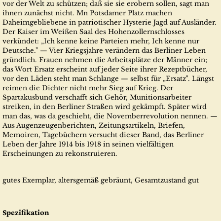
vor der Welt zu schützen; daß sie sie erobern sollen, sagt man
ihnen zunächst nicht. Mn Potsdamer Platz machen
Daheimgebliebene in patriotischer Hysterie Jagd auf Ausländer.
Der Kaiser im Weißen Saal des Hohenzollernschlosses
verkündet: „Ich kenne keine Parteien mehr, Ich kenne nur
Deutsche." — Vier Kriegsjahre verändern das Berliner Leben
gründlich. Frauen nehmen die Arbeitsplätze der Männer ein;
das Wort Ersatz erscheint auf jeder Seite ihrer Rezeptbücher,
vor den Läden steht man Schlange — selbst für „Ersatz". Längst
reimen die Dichter nicht mehr Sieg auf Krieg. Der
Spartakusbund verschafft sich Gehör, Munitionsarbeiter
streiken, in den Berliner Straßen wird gekämpft. Später wird
man das, was da geschieht, die Novemberrevolution nennen. —
Aus Augenzeugenberichten, Zeitungsartikeln, Briefen,
Memoiren, Tagebüchern versucht dieser Band, das Berliner
Leben der Jahre 1914 bis 1918 in seinen vielfältigen
Erscheinungen zu rekonstruieren.
gutes Exemplar, altersgemäß gebräunt, Gesamtzustand gut
Spezifikation