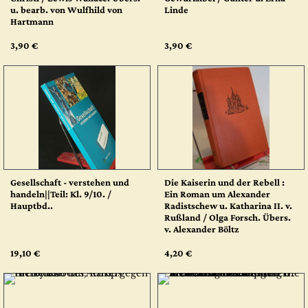
u. bearb. von Wulfhild von
Linde
Hartmann
3,90 €
3,90 €
Gesellschaft - verstehen und
Die Kaiserin und der Rebell :
handeln||Teil: Kl. 9/10. /
Ein Roman um Alexander
Hauptbd..
Radistschew u. Katharina II. v.
Rußland / Olga Forsch. Übers.
v. Alexander Böltz
19,10 €
4,20 €