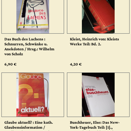
Das Buch des Lachens :
Kleist, Heinrich von: Kleists
Schnurren, Schwänke u.
Werke Teil: Bd. 2.
Anekdoten / Hrsg.: Wilhelm
von Scholz
6,90 €
4,20 €
Glaube aktuell? : Eine kath.
Buschheuer, Else: Das New-
Glaubensinformation /
York-Tagebuch Teil: [1].,