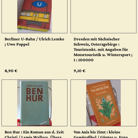
Berliner U-Bahn / Ulrich Lemke
Dresden mit Sächsischer
; Uwe Poppel
Schweiz, Osterzgebirge :
Touristenkt. mit Angaben für
Motortouristik u. Wintersport ;
1 : 100000
8,90 €
9,10 €
Ben Hur : Ein Roman aus d. Zeit
Von Anis bis Zimt : kleine
Christi / Lewis Wallace. Übers.
Gewürzfibel / Günter u. Erna