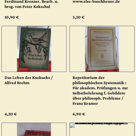
Ferdinand Krenzer. Bearb. u.
www.else-buschheuer.de
hrsg. von Peter Kokschal
10,90 €
3,20 €
Das Leben des Kuckucks /
Repetitorium der
Alfred Brehm
philosophischen Systematik :
Für akadem. Prüfungen u. zur
Selbstbelehrung f. Gebildete
über philosoph. Probleme /
Franz Kramer
4,20 €
6,90 €