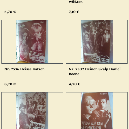
wüßten
6,70 €
7,10 €
Nr. 7536 Heisse Katzen
Nr. 7502 Deinen Skalp Daniel
Boone
8,70 €
4,70 €