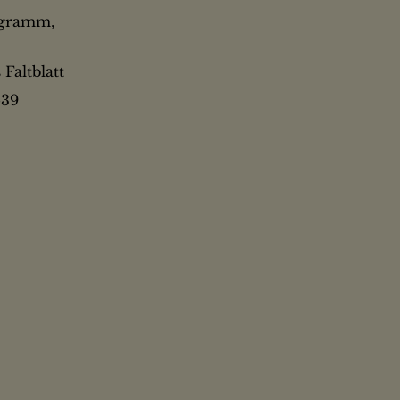
ogramm,
s Faltblatt
539