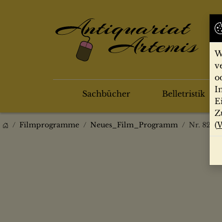
W
v
o
I
Sachbücher
Belletristik
E
Z
(
W
Filmprogramme
Neues_Film_Programm
Nr. 8280,