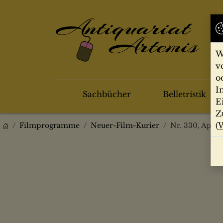
W
v
o
I
Sachbücher
Belletristik
E
Z
(
W
Filmprogramme
Neuer-Film-Kurier
Nr. 330, April