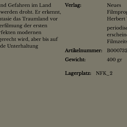
 und Gefahren im Land
Verlag:
Neues
 werden droht. Er erkennt,
Filmpr
antasie das Traumland vor
Herbert 
erfilmung der ersten
periodis
erfekten modernen
erschei
recht wird, aber bis auf
Filmzeit
de Unterhaltung
Artikelnummer:
B00073
Gewicht:
400 gr
Lagerplatz:
NFK_2