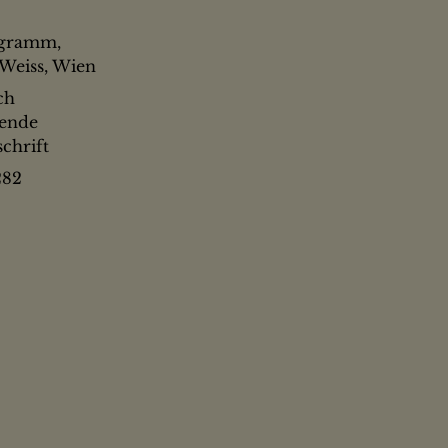
ogramm,
Weiss, Wien
ch
nende
schrift
282