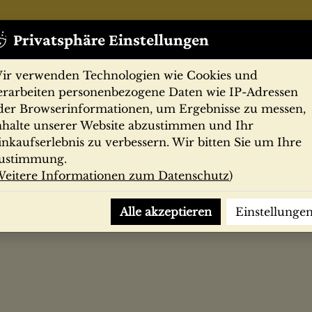
Privatsphäre Einstellungen
ir verwenden Technologien wie Cookies und
erarbeiten personenbezogene Daten wie IP-Adressen
der Browserinformationen, um Ergebnisse zu messen,
nhalte unserer Website abzustimmen und Ihr
Zeitschriften
Filmprogramme
Postk
inkaufserlebnis zu verbessern. Wir bitten Sie um Ihre
ustimmung.
eitere Informationen zum Datenschutz
)
 1984, Die unendliche Geschichte
Alle akzeptieren
Einstellunge