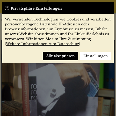
Privatsphäre Einstellungen
Wir verwenden Technologien wie Cookies und verarbeiten
Die Selbstbediener : wer sich unser Geld einsteckt / Peter Huth ;
personenbezogene Daten wie IP-Adressen oder
Jan Engelke. Unter Mitarb. von Marc-Paul Paustian
Browserinformationen, um Ergebnisse zu messen, Inhalte
unserer Website abzustimmen und Ihr Einkaufserlebnis zu
verbessern. Wir bitten Sie um Ihre Zustimmung.
(
Weitere Informationen zum Datenschutz
)
Alle akzeptieren
Einstellungen