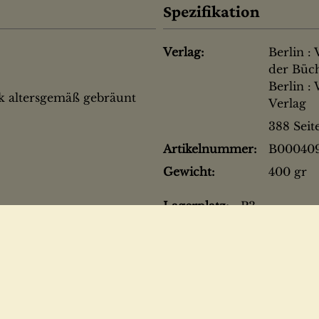
Spezifikation
Verlag:
Berlin :
der Büc
Berlin :
k altersgemäß gebräunt
Verlag
388 Seit
Artikelnummer:
B00040
Gewicht:
400 gr
Lagerplatz:
P3