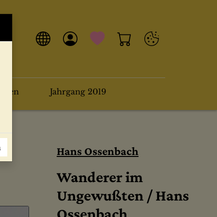
arten
Jahrgang 2019
n
Hans Ossenbach
Wanderer im
Ungewußten / Hans
Ossenbach