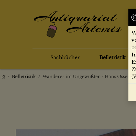
W
v
o
I
Sachbücher
Belletristik
E
Z
(
W
Belletristik
Wanderer im Ungewußten / Hans Ossenba