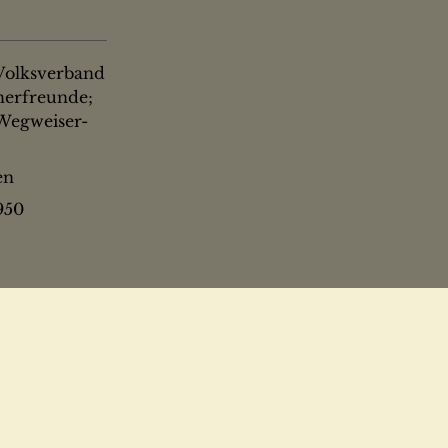
 Volksverband
herfreunde;
 Wegweiser-
en
950