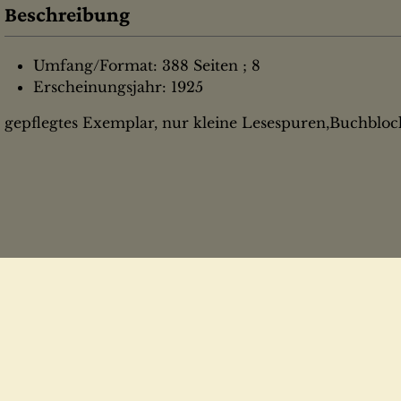
Beschreibung
Umfang/Format: 388 Seiten ; 8
Erscheinungsjahr: 1925
gepflegtes Exemplar, nur kleine Lesespuren,Buchbloc