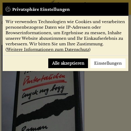
Privatsphäre Einstellungen
Wir verwenden Technologien wie Cookies und verarbeiten
Belletristik
Untertauchen : Roman / Lydia Tschukowskaja. Aus d. Russ. von
personenbezogene Daten wie IP-Adressen oder
Swetlana Geier
Browserinformationen, um Ergebnisse zu messen, Inhalte
unserer Website abzustimmen und Ihr Einkaufserlebnis zu
verbessern. Wir bitten Sie um Ihre Zustimmung.
(
Weitere Informationen zum Datenschutz
)
Alle akzeptieren
Einstellungen