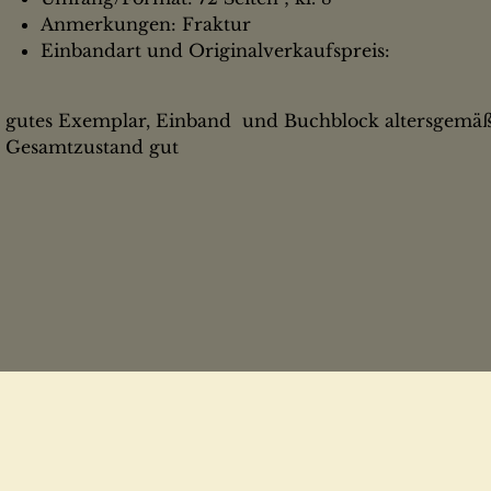
Anmerkungen: Fraktur
Einbandart und Originalverkaufspreis:
gutes Exemplar, Einband und Buchblock altersgemäß
Gesamtzustand gut