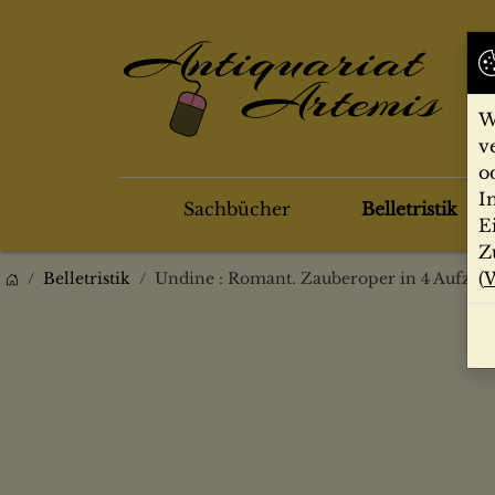
W
v
o
I
Sachbücher
Belletristik
E
Z
(
W
Belletristik
Undine : Romant. Zauberoper in 4 Aufz. ; Vo