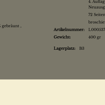
4. Aufla
Neuausg
72 Seite
broschie
 gebräunt ,
Artikelnummer:
L000537
Gewicht:
400 gr
Lagerplatz:
B3