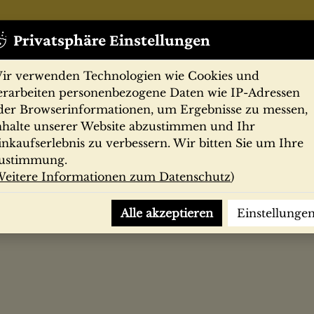
Privatsphäre Einstellungen
ir verwenden Technologien wie Cookies und
erarbeiten personenbezogene Daten wie IP-Adressen
der Browserinformationen, um Ergebnisse zu messen,
nhalte unserer Website abzustimmen und Ihr
Zeitschriften
Filmprogramme
Postk
inkaufserlebnis zu verbessern. Wir bitten Sie um Ihre
ustimmung.
eitere Informationen zum Datenschutz
)
llst. Buch ; Nach Fouqués Erzählg frei bearb. / Musik v. Albert
Alle akzeptieren
Einstellunge