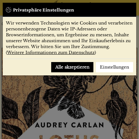
Privatsphäre Einstellungen
Wir verwenden Technologien wie Cookies und verarbeiten
Belletristik
Sanfte Hingabe : Roman / Audrey Carlan ; aus dem
personenbezogene Daten wie IP-Adressen oder
Amerikanischen von Elsie Meerbusch
Browserinformationen, um Ergebnisse zu messen, Inhalte
unserer Website abzustimmen und Ihr Einkaufserlebnis zu
verbessern. Wir bitten Sie um Ihre Zustimmung.
(
Weitere Informationen zum Datenschutz
)
Alle akzeptieren
Einstellungen