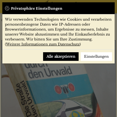
Privatsphäre Einstellungen
Wir verwenden Technologien wie Cookies und verarbeiten
Belletristik
SF/Fantasy Bücher
Die Strasse durch den Urwald : utop. Abenteuerroman / Wolf D.
personenbezogene Daten wie IP-Adressen oder
Brennecke
Browserinformationen, um Ergebnisse zu messen, Inhalte
unserer Website abzustimmen und Ihr Einkaufserlebnis zu
verbessern. Wir bitten Sie um Ihre Zustimmung.
(
Weitere Informationen zum Datenschutz
)
Alle akzeptieren
Einstellungen