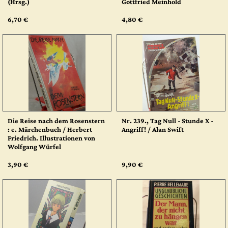
(Hrsg.)
Gottfried Meinhold
6,70 €
4,80 €
Die Reise nach dem Rosenstern
Nr. 239., Tag Null - Stunde X -
: e. Märchenbuch / Herbert
Angriff! / Alan Swift
Friedrich. Illustrationen von
Wolfgang Würfel
3,90 €
9,90 €