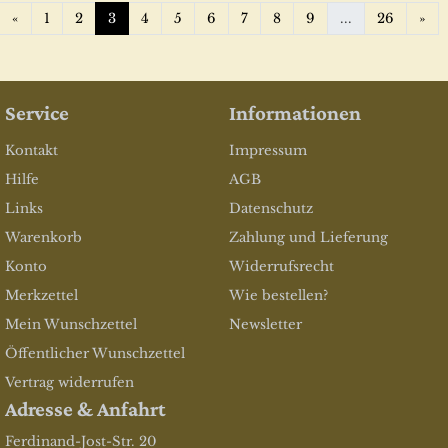
Zurück
We
«
1
2
3
4
5
6
7
8
9
...
26
»
Service
Informationen
Kontakt
Impressum
Hilfe
AGB
Links
Datenschutz
Warenkorb
Zahlung und Lieferung
Konto
Widerrufsrecht
Merkzettel
Wie bestellen?
Mein Wunschzettel
Newsletter
Öffentlicher Wunschzettel
Vertrag widerrufen
Adresse & Anfahrt
Ferdinand-Jost-Str. 20