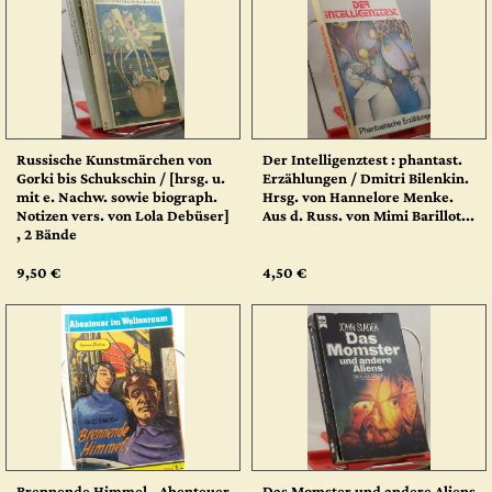
Russische Kunstmärchen von
Der Intelligenztest : phantast.
Gorki bis Schukschin / [hrsg. u.
Erzählungen / Dmitri Bilenkin.
mit e. Nachw. sowie biograph.
Hrsg. von Hannelore Menke.
Notizen vers. von Lola Debüser]
Aus d. Russ. von Mimi Barillot...
, 2 Bände
9,50 €
4,50 €
Brennende Himmel - Abenteuer
Das Momster und andere Aliens