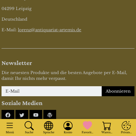
04299 Leipzig
Deutschland
E-Mail:
lorenz@antiquariat-artemis.de
Newsletter
Die neuesten Produkte und die besten Angebote per E-Mail,
damit Ihr nichts mehr verpasst.
Newsletter
Abonnieren
Soziale Medien
Facebook
Twitter
YouTube
Blog
* inkl. MwSt., zzgl.
Versandkosten
Menü
Suche
Sprache
Konto
Favoriten
Warenkorb
Privatsphä