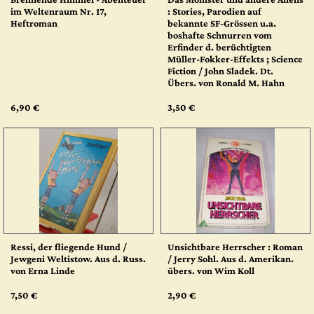
im Weltenraum Nr. 17,
: Stories, Parodien auf
Heftroman
bekannte SF-Grössen u.a.
boshafte Schnurren vom
Erfinder d. berüchtigten
Müller-Fokker-Effekts ; Science
Fiction / John Sladek. Dt.
Übers. von Ronald M. Hahn
6,90 €
3,50 €
Ressi, der fliegende Hund /
Unsichtbare Herrscher : Roman
Jewgeni Weltistow. Aus d. Russ.
/ Jerry Sohl. Aus d. Amerikan.
von Erna Linde
übers. von Wim Koll
7,50 €
2,90 €