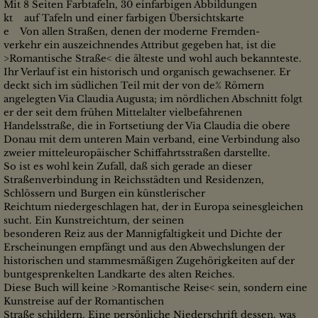
Mit 8 Seiten Farbtafeln, 30 einfarbigen Abbildungen
kt auf Tafeln und einer farbigen Übersichtskarte
e Von allen Straßen, denen der moderne Fremden-
verkehr ein auszeichnendes Attribut gegeben hat, ist die
>Romantische Straße< die älteste und wohl auch bekannteste.
Ihr Verlauf ist ein historisch und organisch gewachsener. Er
deckt sich im südlichen Teil mit der von de% Römern
angelegten Via Claudia Augusta; im nördlichen Abschnitt folgt
er der seit dem frühen Mittelalter vielbefahrenen
Handelsstraße, die in Fortsetiung der Via Claudia die obere
Donau mit dem unteren Main verband, eine Verbindung also
zweier mitteleuropäischer Schiffahrtsstraßen darstellte.
So ist es wohl kein Zufall, daß sich gerade an dieser
Straßenverbindung in Reichsstädten und Residenzen,
Schlössern und Burgen ein künstlerischer
Reichtum niedergeschlagen hat, der in Europa seinesgleichen
sucht. Ein Kunstreichtum, der seinen
besonderen Reiz aus der Mannigfaltigkeit und Dichte der
Erscheinungen empfängt und aus den Abwechslungen der
historischen und stammesmäßigen Zugehörigkeiten auf der
buntgesprenkelten Landkarte des alten Reiches.
Diese Buch will keine >Romantische Reise< sein, sondern eine
Kunstreise auf der Romantischen
Straße schildern. Eine persönliche Niederschrift dessen, was