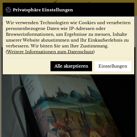
Privatsphäre Einstellungen
Wir verwenden Technologien wie Cookies und verarbeiten
Belletristik
Reise Bücher
Die Romantische Strasse : eine Kunstreise vom Main zu d.
personenbezogene Daten wie IP-Adressen oder
Alpen / Herbert Schindler
Browserinformationen, um Ergebnisse zu messen, Inhalte
unserer Website abzustimmen und Ihr Einkaufserlebnis zu
verbessern. Wir bitten Sie um Ihre Zustimmung.
(
Weitere Informationen zum Datenschutz
)
Alle akzeptieren
Einstellungen