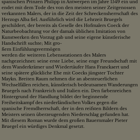
spanischen Prinzen Philipp in Antwerpen im Jahre 1549 ein und
endet mit dem Tode des von den meisten seiner Zeitgenossen
verkannten Malers, der in die Zeit der Schreckensherrschaft des
Herzogs Alba fiel. Ausführlich wird die Lehrzeit Bruegels
geschildert, der bereits als Geselle des Hofmalers Coeck der
Naturbeobachtung vor der damals üblichen Imitation von
Kunstwerken den Vorzug gab und seine eigene künstlerische
Handschrift suchte; Mit gro-
ßem Einfühlungsvermögen
werden die weiteren Lebensstationen des Malers
nachgezeichnet: seine erste Liebe, seine enge Freundschaft mit
dem Wanderkrämer und Wiedertäufer Hans Franckaert und
seine spätere glückliche Ehe mit Coecks jüngster Tochter
Maykn. Breiten Raum nehmen die an abenteuerlichen
Wechselfällen reichen, künstlerisch bedeutsamen Wanderungen
Bruegels nach Frankreich und Italien ein. Den farbenreichen
Hintergrund der Handlung bildet der beginnende
Freiheitskampf des niederländischen Volkes gegen die
spanische Fremdherrschaft, der in den reifsten Bildern des
Meisters seinen überzeugenden Niederschlag gefunden hat.
Mit diesem Roman wurde dem großen Bauernmaler Pieter
Bruegel ein würdiges Denkmal gesetzt.