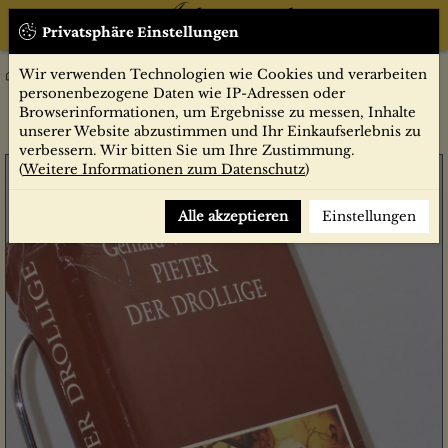
Privatsphäre Einstellungen
Wir verwenden Technologien wie Cookies und verarbeiten
Belletristik
Pieter der Drollige : Roman um Bruegel, d. Bauernmaler /
personenbezogene Daten wie IP-Adressen oder
Gerhard W. Menzel
Browserinformationen, um Ergebnisse zu messen, Inhalte
unserer Website abzustimmen und Ihr Einkaufserlebnis zu
verbessern. Wir bitten Sie um Ihre Zustimmung.
(
Weitere Informationen zum Datenschutz
)
Alle akzeptieren
Einstellungen