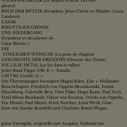
VOLKSVERTRETER (Le depute d'Arcis. Les em-
ployes)
BUCH DER MYSTIK (Seraphita. Jesus-Christ en Flandre. Louis
Lambert)
CÄSAR
BIROTTEAUS GRÖSSE
UND NIEDERGANG
(Grandeur et decadence de
Cäsar Birotte.)
DIE
TÖDLICHEN WUNSCHE (La peau de chagrin)
GESCHICHTE DER DREIZEHN (Histoire des Treize)
DIE LILIE IM TAL (Le lys daus la vallee)
Jeder Band Pappe GM. 8.—, Ganzln.
GM 7.80, Gnzldr. 11.—
Die Übersetzungen besorgten Magda Kahn, Else v. Hollander
Rosa Schapire, Friedrich von Oppeln-Bronikowski, Emmi
Hirschberg, Gabrielle Betz, Otto Flake, Hugo Kaatz, Paul Zech,
Emil Alfons Reinhardt, Viktor von Koczian, Frieda von Oppeln,
Fra. Heszel, Paul Mayer, Erich Noether, Ernst Weiß, Char-
lotte von Stucke-Kornfeld und Charlotte Braun-Wegau
gutes Exemplar, originelle rare Ausgabe, Einband am