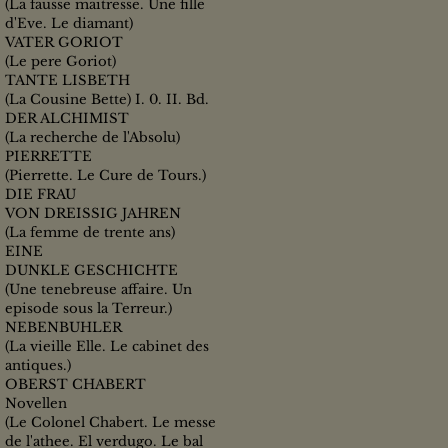
(La fausse maitresse. Une fille
d'Eve. Le diamant)
VATER GORIOT
(Le pere Goriot)
TANTE LISBETH
(La Cousine Bette) I. 0. II. Bd.
DER ALCHIMIST
(La recherche de l'Absolu)
PIERRETTE
(Pierrette. Le Cure de Tours.)
DIE FRAU
VON DREISSIG JAHREN
(La femme de trente ans)
EINE
DUNKLE GESCHICHTE
(Une tenebreuse affaire. Un
episode sous la Terreur.)
NEBENBUHLER
(La vieille Elle. Le cabinet des
antiques.)
OBERST CHABERT
Novellen
(Le Colonel Chabert. Le messe
de l'athee. El verdugo. Le bal