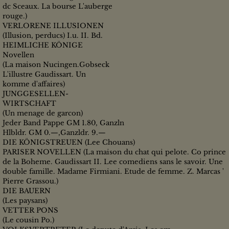
dc Sceaux. La bourse L'auberge
rouge.)
VERLORENE ILLUSIONEN
(Illusion, perducs) I.u. II. Bd.
HEIMLICHE KÖNIGE
Novellen
(La maison Nucingen.Gobseck
L'illustre Gaudissart. Un
komme d'affaires)
JUNGGESELLEN-
WIRTSCHAFT
(Un menage de garcon)
Jeder Band Pappe GM 1.80, Ganzln
Hlbldr. GM 0.—,Ganzldr. 9.—
DIE KÖNIGSTREUEN (Lee Chouans)
PARISER NOVELLEN (La maison du chat qui pelote. Co prince
de la Boheme. Gaudissart II. Lee comediens sans le savoir. Une
double famille. Madame Firmiani. Etude de femme. Z. Marcas '
Pierre Grassou.)
DIE BAUERN
(Les paysans)
VETTER PONS
(Le cousin Po.)