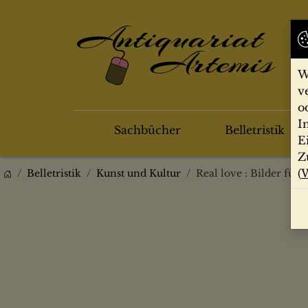
W
v
o
I
Sachbücher
Belletristik
E
Z
(
W
Belletristik
Kunst und Kultur
Real love : Bilder fü