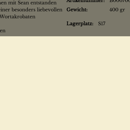
Artikelnummer:
B00070
men mit Sean entstanden
iner besonders liebevollen
Gewicht:
400 gr
s Wortakrobaten
Lagerplatz:
S17
gen