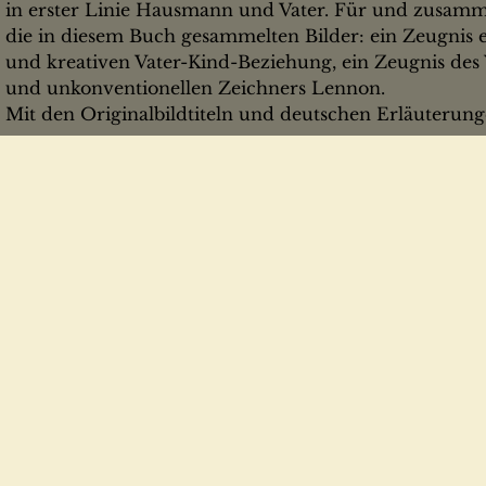
in erster Linie Hausmann und Vater. Für und zusam
die in diesem Buch gesammelten Bilder: ein Zeugnis e
und kreativen Vater-Kind-Beziehung, ein Zeugnis de
und unkonventionellen Zeichners Lennon.
Mit den Originalbildtiteln und deutschen Erläuterun
gutes Exemplar, ordentlich,