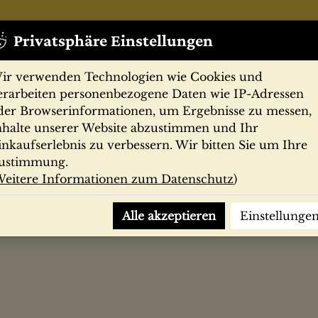
Privatsphäre Einstellungen
ir verwenden Technologien wie Cookies und
erarbeiten personenbezogene Daten wie IP-Adressen
der Browserinformationen, um Ergebnisse zu messen,
nhalte unserer Website abzustimmen und Ihr
Zeitschriften
Filmprogramme
Postk
inkaufserlebnis zu verbessern. Wir bitten Sie um Ihre
ustimmung.
eitere Informationen zum Datenschutz
)
r Sean / John Lennon. Mit einer Einl. von Yoko Ono und Erl. v
Alle akzeptieren
Einstellunge