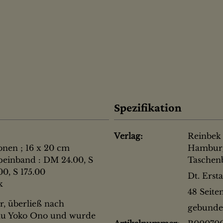
Spezifikation
Verlag:
Reinbek 
ionen ; 16 x 20 cm
Hamburg
peinband : DM 24.00, S
Taschen
0, S 175.00
Dt. Erst
k
48 Seite
r, überließ nach
gebunde
Frau Yoko Ono und wurde