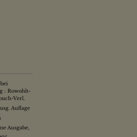
bei
 : Rowohlt-
buch-Verl.
ausg. Auflage
n
ne Ausgabe,