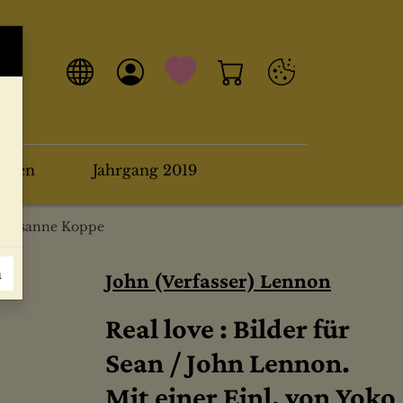
arten
Jahrgang 2019
on Susanne Koppe
n
John (Verfasser) Lennon
Real love : Bilder für
Sean / John Lennon.
Mit einer Einl. von Yoko