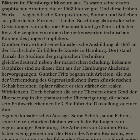
Blättern im Flensburger Museum aus. Es waren seine ersten
graphischen Arbeiten, die er 1963 hier zeigte. Und diese frühen
Werke — vegetabilische Kompositionen, Blumen und Stilleben
aus pflanzlichen Formen — fanden Beachtung als künstlerische
Gestaltungen von seltsamer Phantastik und großem stofflichen
Reiz. Sie zeugten von einem bemerkenswerten technischen
Können des jungen Graphikers.
Gunther Fritz erhielt seine künstlerische Ausbildung ab 1957 an
der Hochschule für bildende Künste in Hamburg. Dort stand
damals das Studium der graphischen Techniken
gleichbedeutend neben der malerischen Schulung. Bekannte
Graphiker sind zu dieser Zeit aus der Hamburger Akademie
hervorgegangen. Gunther Fritz begann mit Arbeiten, die aus
der Verfremdung des Gegenständlichen ihren künstlerischen
Gehalt beziehen. Später nähert er sich stärker der realen
Wirklichkeit. Doch behalten alle seine Themen einen Grad der
Übersetzung in die phantastische Übersteigerung, die schon
sein Frühwerk erkennen ließ. Sie führt die Darstellung zu einer
ihm
eigenen künstlerischen Aussage. Seine Schiffe, seine Fähren,
seine Getreidehocken bleiben wesenhafte Bildungen von
eigenständiger Bedeutung. Die Arbeiten von Gunther Fritz
haben wenig gemein mit der Form des Neuen Realismus, wie
sie eine Gruppe aus der folgenden Generation von Absolventen