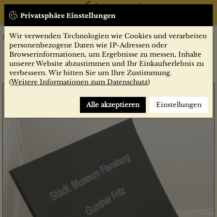
Privatsphäre Einstellungen
Wir verwenden Technologien wie Cookies und verarbeiten
Belletristik
Kunst und Kultur
Gunther Fritz : Radierungen u. Temperabilder ; Ausstellung d.
personenbezogene Daten wie IP-Adressen oder
Kunstvereins e.V. Flensburg im Städt. Museum Flensburg vom 3.2.
Browserinformationen, um Ergebnisse zu messen, Inhalte
- 2.3.1980
unserer Website abzustimmen und Ihr Einkaufserlebnis zu
verbessern. Wir bitten Sie um Ihre Zustimmung.
(
Weitere Informationen zum Datenschutz
)
Alle akzeptieren
Einstellungen