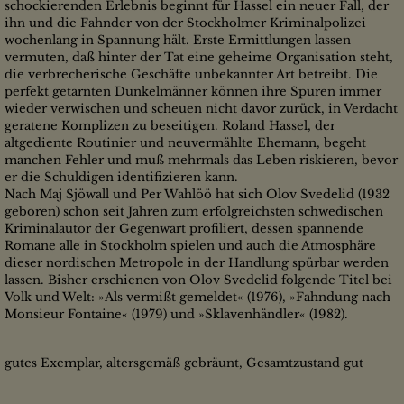
schockierenden Erlebnis beginnt für Hassel ein neuer Fall, der
ihn und die Fahnder von der Stockholmer Kriminalpolizei
wochenlang in Spannung hält. Erste Ermittlungen lassen
vermuten, daß hinter der Tat eine geheime Organisation steht,
die verbrecherische Geschäfte unbekannter Art betreibt. Die
perfekt getarnten Dunkelmänner können ihre Spuren immer
wieder verwischen und scheuen nicht davor zurück, in Verdacht
geratene Komplizen zu beseitigen. Roland Hassel, der
altgediente Routinier und neuvermählte Ehemann, begeht
manchen Fehler und muß mehrmals das Leben riskieren, bevor
er die Schuldigen identifizieren kann.
Nach Maj Sjöwall und Per Wahlöö hat sich Olov Svedelid (1932
geboren) schon seit Jahren zum erfolgreichsten schwedischen
Kriminalautor der Gegenwart profiliert, dessen spannende
Romane alle in Stockholm spielen und auch die Atmosphäre
dieser nordischen Metropole in der Handlung spürbar werden
lassen. Bisher erschienen von Olov Svedelid folgende Titel bei
Volk und Welt: »Als vermißt gemeldet« (1976), »Fahndung nach
Monsieur Fontaine« (1979) und »Sklavenhändler« (1982).
gutes Exemplar, altersgemäß gebräunt, Gesamtzustand gut