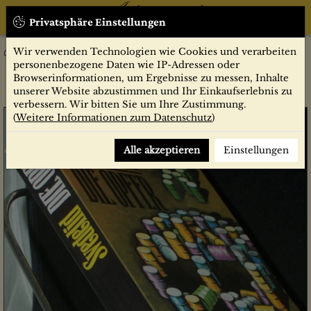
Privatsphäre Einstellungen
Wir verwenden Technologien wie Cookies und verarbeiten
Belletristik
Krimi/Horror/Thriller
Die Opfer : Kriminalroman / Olov Svedelid. Aus d. Schwed. von
personenbezogene Daten wie IP-Adressen oder
Manfred Küchler
Browserinformationen, um Ergebnisse zu messen, Inhalte
unserer Website abzustimmen und Ihr Einkaufserlebnis zu
verbessern. Wir bitten Sie um Ihre Zustimmung.
(
Weitere Informationen zum Datenschutz
)
Alle akzeptieren
Einstellungen