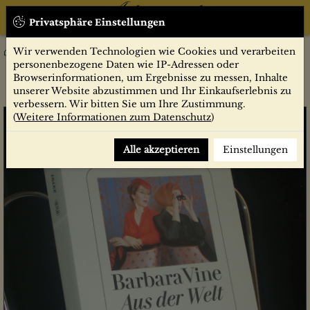
Privatsphäre Einstellungen
Wir verwenden Technologien wie Cookies und verarbeiten
Belletristik
Krimi/Horror/Thriller
Aus der Welt : Roman / Barbara Vine. Aus dem Engl. von
personenbezogene Daten wie IP-Adressen oder
Renate Orth-Guttmann
Browserinformationen, um Ergebnisse zu messen, Inhalte
unserer Website abzustimmen und Ihr Einkaufserlebnis zu
verbessern. Wir bitten Sie um Ihre Zustimmung.
(
Weitere Informationen zum Datenschutz
)
Alle akzeptieren
Einstellungen