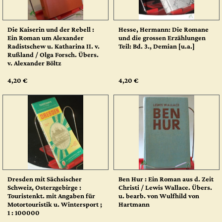
Die Kaiserin und der Rebell :
Hesse, Hermann: Die Romane
Ein Roman um Alexander
und die grossen Erzählungen
Radistschew u. Katharina II. v.
Teil: Bd. 3., Demian [u.a.]
Rußland / Olga Forsch. Übers.
v. Alexander Böltz
4,20 €
4,20 €
Dresden mit Sächsischer
Ben Hur : Ein Roman aus d. Zeit
Schweiz, Osterzgebirge :
Christi / Lewis Wallace. Übers.
Touristenkt. mit Angaben für
u. bearb. von Wulfhild von
Motortouristik u. Wintersport ;
Hartmann
1 : 100000