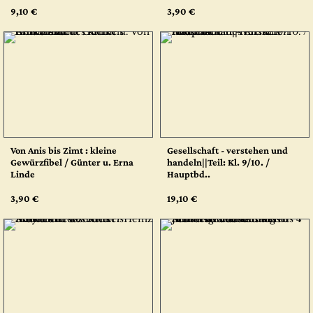
9,10 €
3,90 €
Von Anis bis Zimt : kleine
Gesellschaft - verstehen und
Gewürzfibel / Günter u. Erna
handeln||Teil: Kl. 9/10. /
Linde
Hauptbd..
3,90 €
19,10 €