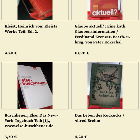
Kleist, Heinrich von: Kleists
Glaube aktuell? : Eine kath.
Werke Teil: Bd. 2.
Glaubensinformation /
Ferdinand Krenzer. Bearb. u.
hrsg. von Peter Kokschal
4,20 €
10,90 €
Buschheuer, Else: Das New-
Das Leben des Kuckucks /
York-Tagebuch Teil: [1].,
Alfred Brehm
www.else-buschheuer.de
3,20 €
4,20 €