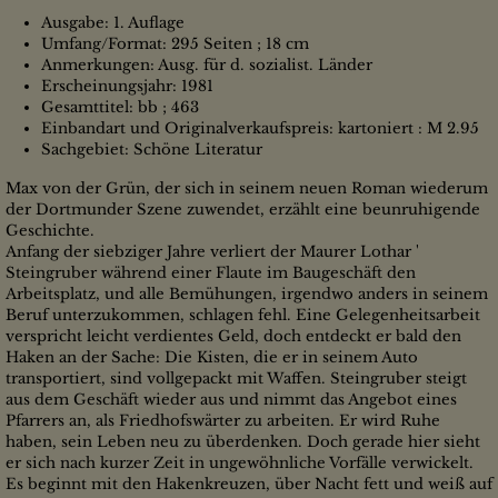
Ausgabe: 1. Auflage
Umfang/Format: 295 Seiten ; 18 cm
Anmerkungen: Ausg. für d. sozialist. Länder
Erscheinungsjahr: 1981
Gesamttitel: bb ; 463
Einbandart und Originalverkaufspreis: kartoniert : M 2.95
Sachgebiet: Schöne Literatur
Max von der Grün, der sich in seinem neuen Roman wiederum
der Dortmunder Szene zuwendet, erzählt eine beunruhigende
Geschichte.
Anfang der siebziger Jahre verliert der Maurer Lothar '
Steingruber während einer Flaute im Baugeschäft den
Arbeitsplatz, und alle Bemühungen, irgendwo anders in seinem
Beruf unterzukommen, schlagen fehl. Eine Gelegenheitsarbeit
verspricht leicht verdientes Geld, doch entdeckt er bald den
Haken an der Sache: Die Kisten, die er in seinem Auto
transportiert, sind vollgepackt mit Waffen. Steingruber steigt
aus dem Geschäft wieder aus und nimmt das Angebot eines
Pfarrers an, als Friedhofswärter zu arbeiten. Er wird Ruhe
haben, sein Leben neu zu überdenken. Doch gerade hier sieht
er sich nach kurzer Zeit in ungewöhnliche Vorfälle verwickelt.
Es beginnt mit den Hakenkreuzen, über Nacht fett und weiß auf