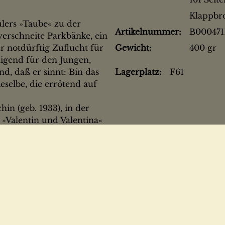
Klappbr
ülers »Taube« zu der
Artikelnummer:
B000471
verschneite Parkbänke, ein
 notdürftig Zuflucht für
Gewicht:
400 gr
igend für den Jungen,
nd, daß er sinnt: Bin das
Lagerplatz:
F61
ieselbe, die errötend auf
in (geb. 1933), in der
 »Valentin und Valentina«
ts mit der Erzählung »Die
cht«, 1972) und der
rwandlungen«, 1974)
 in seiner neuen Novelle
t von Angst vor
g«, die Fluidum und
jahre einfängt — mit
Jungen und Mädchen