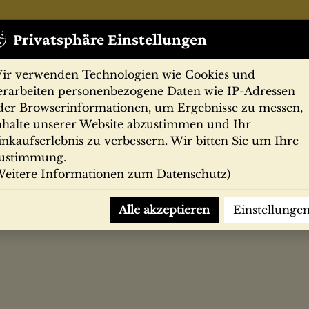
Privatsphäre Einstellungen
ir verwenden Technologien wie Cookies und
erarbeiten personenbezogene Daten wie IP-Adressen
der Browserinformationen, um Ergebnisse zu messen,
nhalte unserer Website abzustimmen und Ihr
Zeitschriften
Filmprogramme
Postk
inkaufserlebnis zu verbessern. Wir bitten Sie um Ihre
ustimmung.
eitere Informationen zum Datenschutz
)
hin. Aus d. Russ. von Renate Landa
Alle akzeptieren
Einstellunge