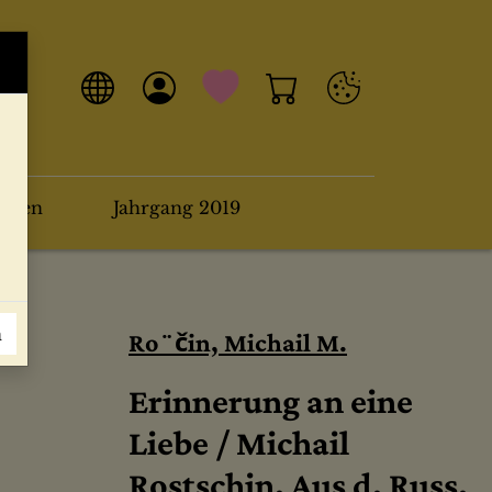
arten
Jahrgang 2019
n
Ro¨čin, Michail M.
Erinnerung an eine
Liebe / Michail
Rostschin. Aus d. Russ.