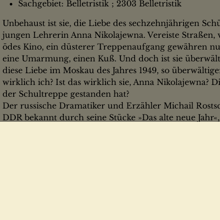
Sachgebiet: Belletristik ; 2303 Belletristik
Unbehaust ist sie, die Liebe des sechzehnjährigen Sch
jungen Lehrerin Anna Nikolajewna. Vereiste Straßen, 
ödes Kino, ein düsterer Treppenaufgang gewähren nur
eine Umarmung, einen Kuß. Und doch ist sie überwält
diese Liebe im Moskau des Jahres 1949, so überwältige
wirklich ich? Ist das wirklich sie, Anna Nikolajewna? D
der Schultreppe gestanden hat?
Der russische Dramatiker und Erzähler Michail Rostsch
DDR bekannt durch seine Stücke »Das alte neue Jahr«,
und »Transportzug«, wurde von unserem Verlag berei
Reise nach Astrachan« (Anthologie »Die verbotene Fru
Novelle »Mein Lehrer Grischa Panin« (Anthologie »Ve
vorgestellt. Ein Vertreter der lyrischen Prosa, zeigt er
das Auflodern und Erlöschen einer Liebe, überschatte
Entdeckung und öffentlichem Bann. Eine »Erinnerun
Milieu der eigenen Jugend im Moskau der Nachkriegs
Schwarzmarkt und Kommunalwohnungen, der nach 