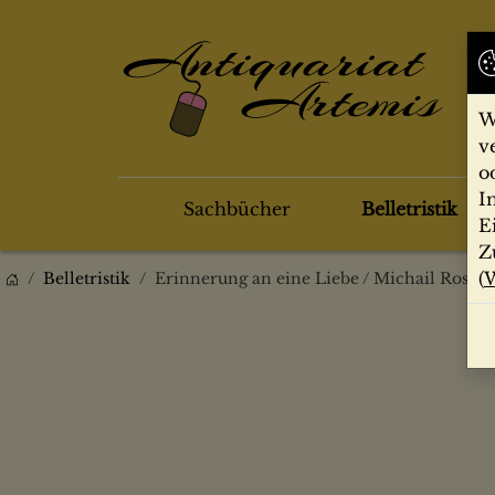
W
v
o
I
Sachbücher
Belletristik
E
Z
(
W
Belletristik
Erinnerung an eine Liebe / Michail Rostsc