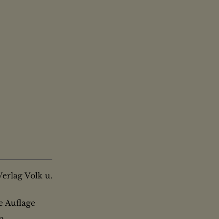
Verlag Volk u.
ge Auflage
en