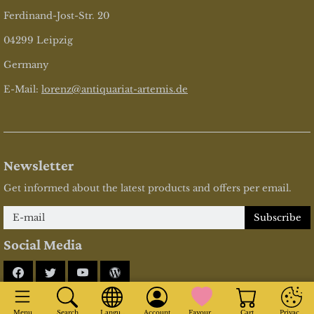
Ferdinand-Jost-Str. 20
04299 Leipzig
Germany
E-Mail:
lorenz@antiquariat-artemis.de
Newsletter
Get informed about the latest products and offers per email.
Newsletter
Subscribe
Social Media
Facebook
Twitter
YouTube
Blog
* incl. tax, plus
shipping
Menu
Search
Language
Account
Favourites
Cart
Privacy Se