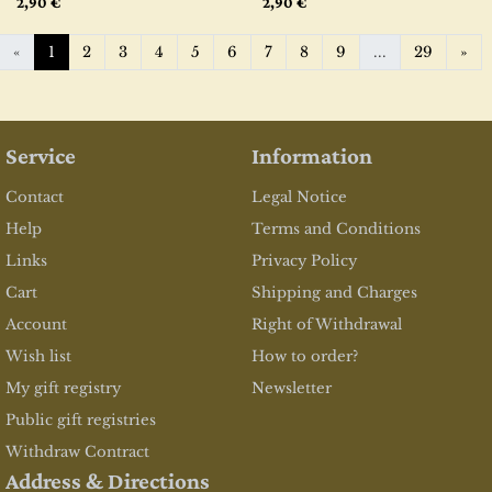
2,90 €
2,90 €
Ne
«
1
2
3
4
5
6
7
8
9
...
29
»
Service
Information
Contact
Legal Notice
Help
Terms and Conditions
Links
Privacy Policy
Cart
Shipping and Charges
Account
Right of Withdrawal
Wish list
How to order?
My gift registry
Newsletter
Public gift registries
Withdraw Contract
Address & Directions