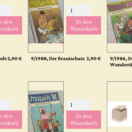
n den
In den
renkorb
Warenkorb
ofe
2,90 €
9/1988, Der Brautschatz
2,90 €
9/1986, D
Wundertä
n den
In den
renkorb
Warenkorb