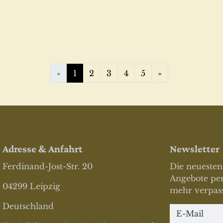
Weiter
«
1
2
3
4
5
»
Adresse & Anfahrt
Newsletter
Ferdinand-Jost-Str. 20
Die neuesten
Angebote per
04299 Leipzig
mehr verpass
Deutschland
Newsletter