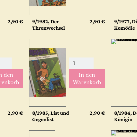
2,90 €
9/1982, Der
2,90 €
9/1977, Di
Thronwechsel
Komödie
n den
In den
renkorb
Warenkorb
2,90 €
8/1985, List und
2,90 €
8/1984, D
Gegenlist
Königin