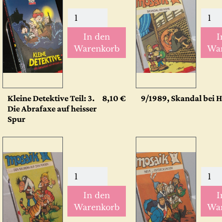
In den
I
Warenkorb
Wa
Kleine Detektive Teil: 3.
8,10 €
9/1989, Skandal bei H
Die Abrafaxe auf heisser
Spur
In den
I
Warenkorb
Wa