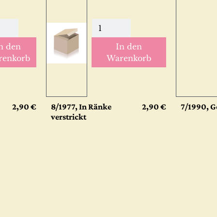
n den
In den
renkorb
Warenkorb
2,90 €
8/1977, In Ränke
2,90 €
7/1990, G
verstrickt