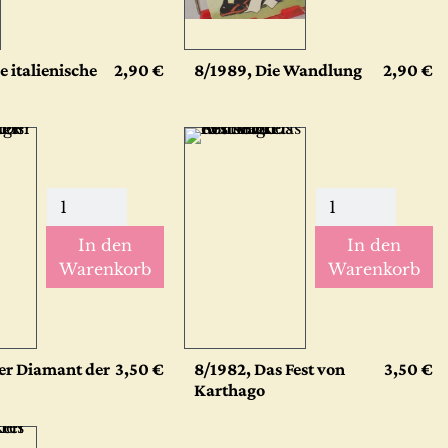
e italienische
2,90 €
8/1989, Die Wandlung
2,90 €
In den
In den
Warenkorb
Warenkorb
er Diamant der
3,50 €
8/1982, Das Fest von
3,50 €
Karthago