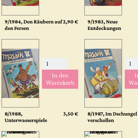
9/1984, Den Räubern auf
2,90 €
9/1983, Neue
den Fersen
Entdeckungen
In den
I
Warenkorb
Wa
8/1988,
3,50 €
8/1987, Im Dschungel
Unterwasserspiele
verschollen