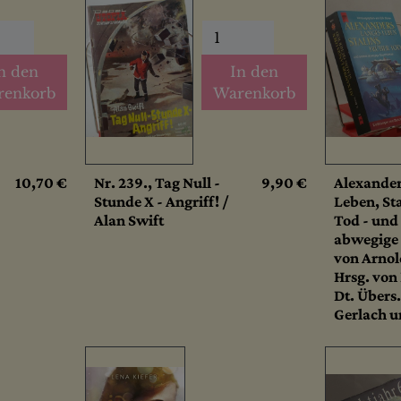
n den
In den
renkorb
Warenkorb
10,70 €
Nr. 239., Tag Null -
9,90 €
Alexander
Stunde X - Angriff! /
Leben, Sta
Alan Swift
Tod - und
abwegige 
von Arnol
Hrsg. von
Dt. Übers.
Gerlach u