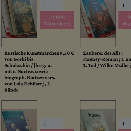
In den
I
Warenkorb
Wa
Russische Kunstmärchen
9,50 €
Zauberer des Alls :
von Gorki bis
Fantasy-Roman ; 1. u
Schukschin / [hrsg. u.
2. Teil / Wilko Müller 
mit e. Nachw. sowie
biograph. Notizen vers.
von Lola Debüser] , 2
Bände