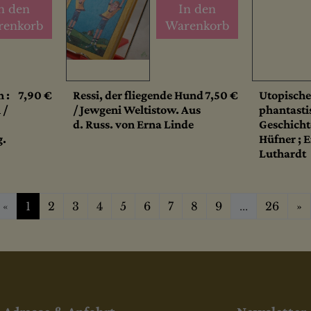
n den
In den
renkorb
Warenkorb
 :
7,90 €
Ressi, der fliegende Hund
7,50 €
Utopisch
 /
/ Jewgeni Weltistow. Aus
phantasti
d. Russ. von Erna Linde
Geschicht
g.
Hüfner ; 
Luthardt
W
«
1
2
3
4
5
6
7
8
9
...
26
»