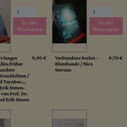
In den
In den
Warenkorb
Warenkorb
s langes
9,90 €
Verbundene Seelen -
9,70 €
lins früher
Blutsbande / Nica
 andere
Stevens
Geschichten /
d Toynbee...
 Erik Simon.
 von Prof. Dr.
nd Erik Simon