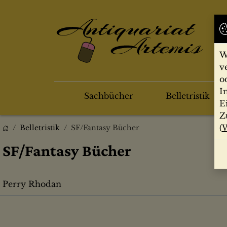
W
v
o
I
Sachbücher
Belletristik
E
Z
(
W
Belletristik
SF/Fantasy Bücher
SF/Fantasy Bücher
Perry Rhodan