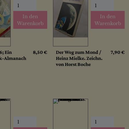
In den
In den
Warenkorb
Warenkorb
6; Ein
8,50 €
Der Weg zum Mond /
7,90 €
ik-Almanach
Heinz Mielke. Zeichn.
von Horst Boche