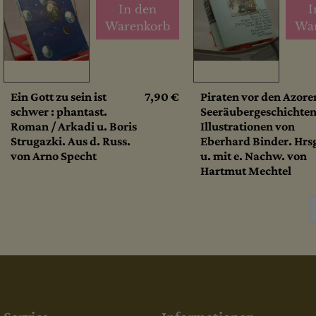
In den
I
Warenkorb
Wa
Ein Gott zu sein ist
7,90 €
Piraten vor den Azoren
schwer : phantast.
Seeräubergeschichten
Roman / Arkadi u. Boris
Illustrationen von
Strugazki. Aus d. Russ.
Eberhard Binder. Hrs
von Arno Specht
u. mit e. Nachw. von
Hartmut Mechtel