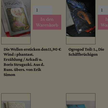
In den
I
Warenkorb
Wa
Die Wellen ersticken den
11,90 €
Ogregod Teil: 1., Die
Wind : phantast.
Schiffbrüchigen
Erzählung / Arkadi u.
Boris Strugazki. Aus d.
Russ. übers. von Erik
Simon