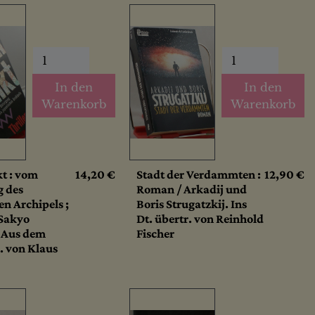
In den
In den
Warenkorb
Warenkorb
kt : vom
14,20 €
Stadt der Verdammten :
12,90 €
g des
Roman / Arkadij und
en Archipels ;
Boris Strugatzkij. Ins
 Sakyo
Dt. übertr. von Reinhold
 Aus dem
Fischer
 von Klaus