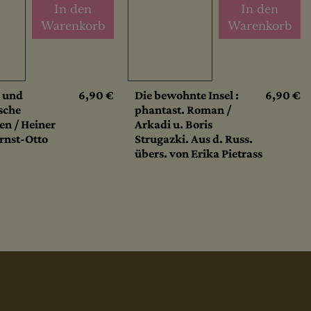
In den
In den
Warenkorb
Warenkorb
e und
6,90 €
Die bewohnte Insel :
6,90 €
sche
phantast. Roman /
en / Heiner
Arkadi u. Boris
Ernst-Otto
Strugazki. Aus d. Russ.
übers. von Erika Pietrass
eiter