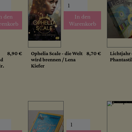
n den
In den
renkorb
Warenkorb
8,90 €
Ophelia Scale - die Welt
8,70 €
Lichtjahr 
nd
wird brennen / Lena
Phantast
jr.
Kiefer