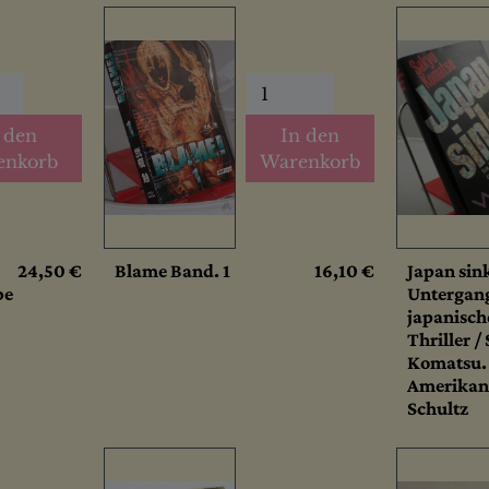
 den
In den
enkorb
Warenkorb
24,50 €
Blame Band. 1
16,10 €
Japan sin
be
Untergan
japanisch
Thriller /
Komatsu.
Amerikan.
Schultz