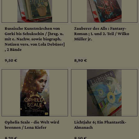
Russische Kunstmärchen von
Zauberer des Alls : Fantasy-
Gorki bis Schukschin / [hrsg. u.
Roman ; 1. und 2. Teil / Wilko
mit e. Nachw. sowie biograph.
Müller jr.
Notizen vers. von Lola Debüser]
, 2 Bände
9,50 €
8,90 €
Ophelia Scale - die Welt wird
Lichtjahr 6; Ein Phantastik-
brennen / Lena Kiefer
Almanach
8,70 €
8,50 €