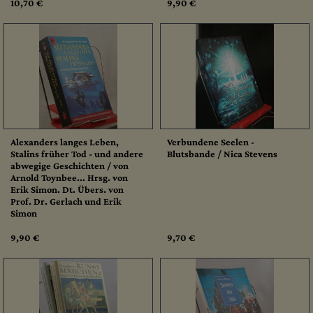
10,70 €
9,90 €
Alexanders langes Leben,
Verbundene Seelen -
Stalins früher Tod - und andere
Blutsbande / Nica Stevens
abwegige Geschichten / von
Arnold Toynbee... Hrsg. von
Erik Simon. Dt. Übers. von
Prof. Dr. Gerlach und Erik
Simon
9,90 €
9,70 €