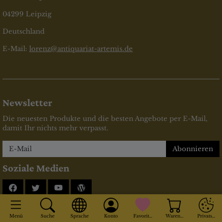
04299 Leipzig
Deutschland
E-Mail:
lorenz@antiquariat-artemis.de
Newsletter
Die neuesten Produkte und die besten Angebote per E-Mail,
damit Ihr nichts mehr verpasst.
Newsletter
Abonnieren
Soziale Medien
Facebook
Twitter
YouTube
Blog
* inkl. MwSt., zzgl.
Versandkosten
Menü
Suche
Sprache
Konto
Favoriten
Warenkorb
Privatsphä