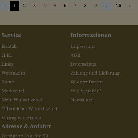
We
«
1
2
3
4
5
6
7
8
9
...
26
»
Service
Informationen
Kontakt
Impressum
Hilfe
AGB
Links
Datenschutz
Warenkorb
Zahlung und Lieferung
Konto
Widerrufsrecht
Merkzettel
Wie bestellen?
Mein Wunschzettel
Newsletter
Öffentlicher Wunschzettel
Vertrag widerrufen
Adresse & Anfahrt
Ferdinand-Jost-Str. 20