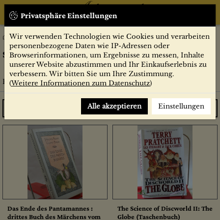
Privatsphäre Einstellungen
Wir verwenden Technologien wie Cookies und verarbeiten
SF/Fantasy Bücher
Belletristik
personenbezogene Daten wie IP-Adressen oder
SF/Fantasy Bücher
Browserinformationen, um Ergebnisse zu messen, Inhalte
unserer Website abzustimmen und Ihr Einkaufserlebnis zu
verbessern. Wir bitten Sie um Ihre Zustimmung.
Perry Rhodan
(
Weitere Informationen zum Datenschutz
)
Alle akzeptieren
Einstellungen
Preis absteigend
Das Ende des Pantamannes :
The Science of Discworld II: The
drittes Buch des Märchens vom
Globe (Taschenbuch)